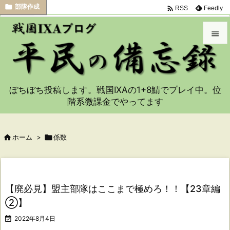



考察
部隊作成
部隊作成

Feedly
RSS


メニュ

ぼちぼち投稿します。戦国IXAの1+8鯖でプレイ中。位
サイド
階系微課金でやってます

前へ


ホーム
>

係数
次へ

検索
【廃必見】盟主部隊はここまで極めろ！！【23章編
②】

2022年8月4日