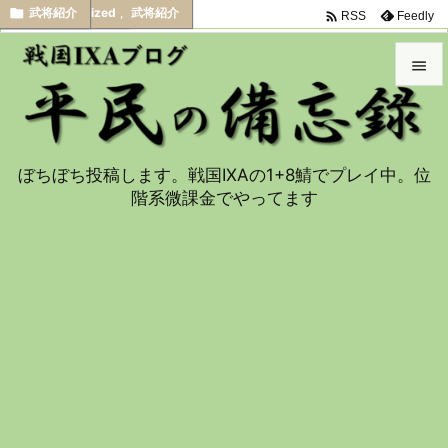




武将紹介
考察
Uncategorized
武将紹介
,
部隊作成
,
武将紹介

Feedly
RSS


メニュ

ぼちぼち投稿します。戦国IXAの1+8鯖でプレイ中。位
サイド
階系微課金でやってます

前へ

次へ

検索