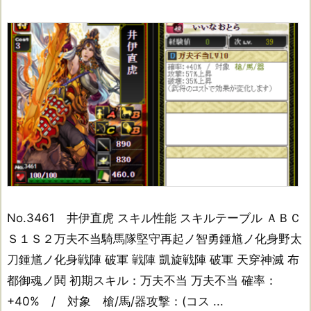
No.3461 井伊直虎 スキル性能 スキルテーブル ＡＢＣ
Ｓ１Ｓ２万夫不当騎馬隊堅守再起ノ智勇鍾馗ノ化身野太
刀鍾馗ノ化身戦陣 破軍 戦陣 凱旋戦陣 破軍 天穿神滅 布
都御魂ノ鬨 初期スキル：万夫不当 万夫不当 確率：
+40% / 対象 槍/馬/器攻撃：(コス ...