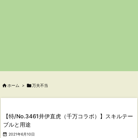

ホーム
>

万夫不当
【特/No.3461井伊直虎（千万コラボ）】スキルテー
ブルと用途

2021年6月10日