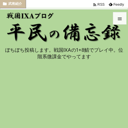

武将紹介

Feedly
RSS


メニュ

ぼちぼち投稿します。戦国IXAの1+8鯖でプレイ中。位
サイド
階系微課金でやってます

前へ

次へ

検索